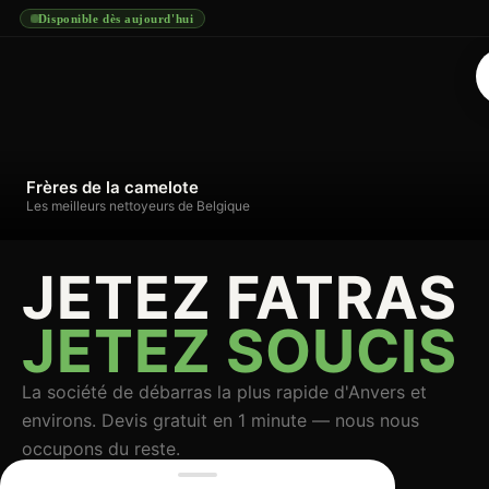
Disponible dès aujourd'hui
Frères de la camelote
Les meilleurs nettoyeurs de Belgique
JETEZ FATRAS
JETEZ SOUCIS
La société de débarras la plus rapide d'Anvers et
environs. Devis gratuit en 1 minute — nous nous
occupons du reste.
+32 469 63 55 62