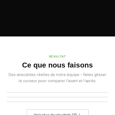
RÉSULTAT
Ce que nous faisons
Des anecdotes réelles de notre équipe - faites glisser
le curseur pour comparer l'avant et l'après.
POUR
APRÈS
POUR
APRÈS
POUR
APRÈS
Voir plus de résultats (7) ↓